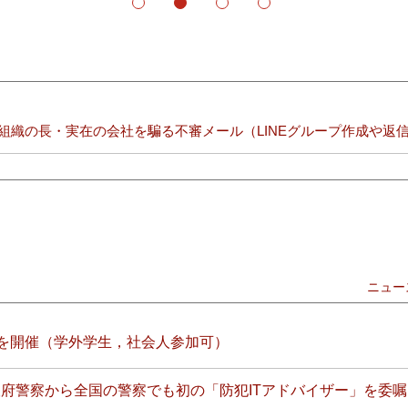
1
2
3
4
組織の長・実在の会社を騙る不審メール（LINEグループ作成や返
ニュー
第4回を開催（学外学生，社会人参加可）
府警察から全国の警察でも初の「防犯ITアドバイザー」を委嘱