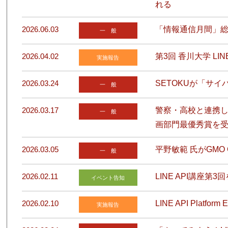
れる
2026.06.03
「情報通信月間」
一 般
2026.04.02
第3回 香川大学 LI
実施報告
2026.03.24
SETOKUが「サ
一 般
2026.03.17
警察・高校と連携し
一 般
画部門最優秀賞を
2026.03.05
平野敏範 氏がGMO C
一 般
2026.02.11
LINE API講座
イベント告知
2026.02.10
LINE API Platfo
実施報告