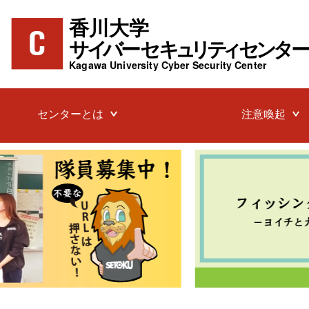
センターとは
注意喚起
センター概要
001. そのウイルス感染
偽物？サポート詐欺に注
（電話や応答はしないで
沿革
002. フィッシングメー
スタッフ
注意！
003.【注意喚起】学長
織の長・実在の会社を騙
審メール（LINEグルー
や返信を求める）