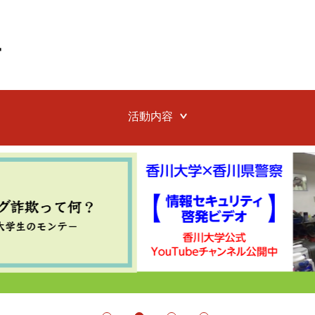
活動内容
警告は
活動一覧
サイ
意！
ター
）
【警察・高校と連携】詐欺被
害防止のための仮想体験ツー
KADA
ルに
ルの開発・展開
サイ
やってみよう！LINEで「ニ
「SE
など組
セ警察詐欺」の仮想体験
る不
プ作成