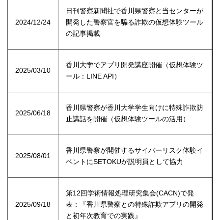
日刊警察新聞社で香川県警察と当センターが
2024/12/24
開発した警察官を騙る詐欺の仮想体験ツール
の記事掲載
香川大学でアプリ開発講座開催（仮想体験ツ
2025/03/10
ール：LINE API）
香川県警察が香川大学学生向けに特殊詐欺防
2025/06/18
止講話を開催（仮想体験ツールの活用）
香川県警察が開催するサイバーリスク体験イ
2025/08/01
ベントにSETOKUが説明員として協力
第12回学術情報処理研究集会(CACN)で発
2025/09/18
表：『香川県警察との特殊詐欺アプリの開発
と初年次教育での実践』